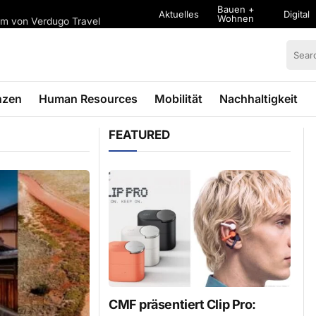
Bauen +
Aktuelles
Digital
Wohnen
rum von Verdugo Travel
nzen
Human Resources
Mobilität
Nachhaltigkeit
FEATURED
CMF präsentiert Clip Pro: