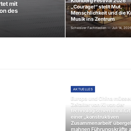
Kronberg Festival 2026
tet mit
„Courage!“ stellt Mut,
ion des
Menschlichkeit und die Kr
Musik ins Zentrum
Schweizer Fachmedien
Juli 14, 202
AKTUELLES
Europa und China müsse
Zeitalter von KI von der
technologischen Rivalität
einer „konstruktiven
Zusammenarbeit‘ überge
mahnen Führungskräfte a