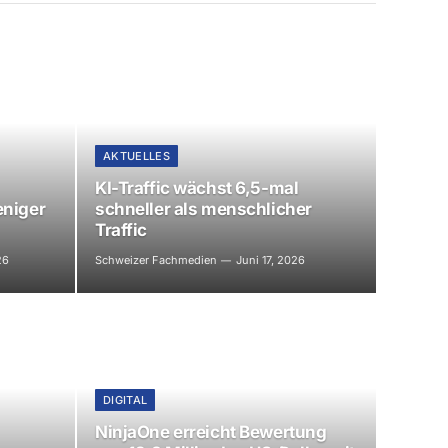
AKTUELLES
KI-Traffic wächst 6,5-mal
eniger
schneller als menschlicher
Traffic
26
Schweizer Fachmedien
Juni 17, 2026
DIGITAL
NinjaOne erreicht Bewertung