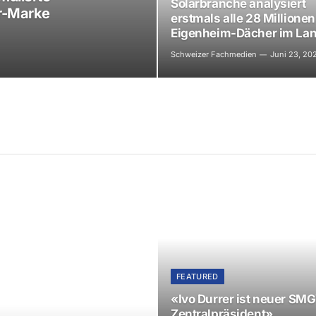
Solarbranche analysiert
ar-Marke
erstmals alle 28 Millionen
Eigenheim-Dächer im La
Schweizer Fachmedien
Juni 23, 20
FEATURED
«Ivo Durrer ist neuer SM
Zentralpräsident»