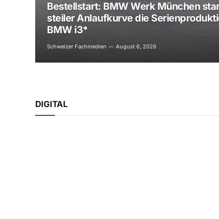
Bestellstart: BMW Werk München star
steiler Anlaufkurve die Serienprodukt
BMW i3*
Schweizer Fachmedien
August 6, 2026
DIGITAL