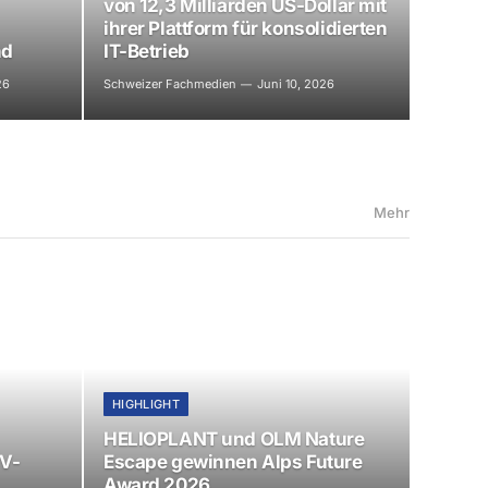
von 12,3 Milliarden US-Dollar mit
ihrer Plattform für konsolidierten
nd
IT-Betrieb
26
Schweizer Fachmedien
Juni 10, 2026
Mehr
HIGHLIGHT
HELIOPLANT und OLM Nature
GV-
Escape gewinnen Alps Future
Award 2026