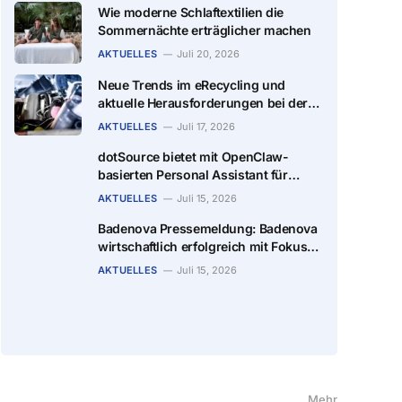
Wie moderne Schlaftextilien die
Sommernächte erträglicher machen
AKTUELLES
Juli 20, 2026
Neue Trends im eRecycling und
aktuelle Herausforderungen bei der
Wiederverwendung
AKTUELLES
Juli 17, 2026
dotSource bietet mit OpenClaw-
basierten Personal Assistant für
Teams Alternative zu MS Scout
AKTUELLES
Juli 15, 2026
Badenova Pressemeldung: Badenova
wirtschaftlich erfolgreich mit Fokus
auf Finanzierung der Energiewende
AKTUELLES
Juli 15, 2026
Mehr