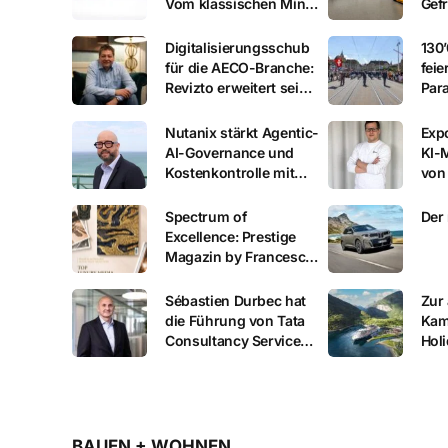
Vom klassischen Mini
Gef
zur neuen Ikone
Digitalisierungsschub
130
für die AECO-Branche:
feie
Revizto erweitert sein
Par
Ökosystem um eine
offene Daten- und KI-
Nutanix stärkt Agentic-
Expo
Ebene
AI-Governance und
KI-
Kostenkontrolle mit
von 
Agent Gateway
von
Spectrum of
Der
Excellence: Prestige
Magazin by Francesco
Ciringione Recognised
as TOP Luxury Media
Sébastien Durbec hat
Zur 
of the World 2026
die Führung von Tata
Kam
Consultancy Services
Hol
Schweiz übernommen
Cru
Gäs
den
Urla
BAUEN + WOHNEN