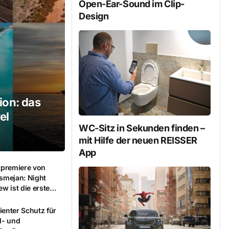
Open-Ear-Sound im Clip-
Design
ion: das
el
WC-Sitz in Sekunden finden –
mit Hilfe der neuen REISSER
App
tpremiere von
smejan: Night
w ist die erste
lafbekleidung mit
lagenwirkung
zienter Schutz für
l- und