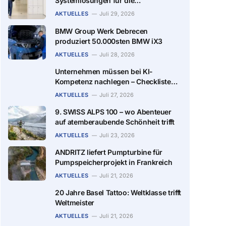
Systemlösungen für die
Zutrittskontrolle von Salto
AKTUELLES
Juli 29, 2026
BMW Group Werk Debrecen
produziert 50.000sten BMW iX3
AKTUELLES
Juli 28, 2026
Unternehmen müssen bei KI-
Kompetenz nachlegen – Checkliste
für Unternehmen
AKTUELLES
Juli 27, 2026
9. SWISS ALPS 100 – wo Abenteuer
auf atemberaubende Schönheit trifft
AKTUELLES
Juli 23, 2026
ANDRITZ liefert Pumpturbine für
Pumpspeicherprojekt in Frankreich
AKTUELLES
Juli 21, 2026
20 Jahre Basel Tattoo: Weltklasse trifft
Weltmeister
AKTUELLES
Juli 21, 2026