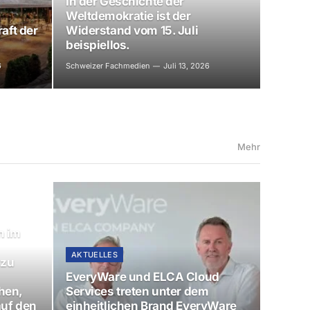
In der Geschichte der
Weltdemokratie ist der
aft der
Widerstand vom 15. Juli
beispiellos.
6
Schweizer Fachmedien
Juli 13, 2026
Mehr
n im
AKTUELLES
 zu
EveryWare und ELCA Cloud
hen,
Services treten unter dem
uf den
einheitlichen Brand EveryWare