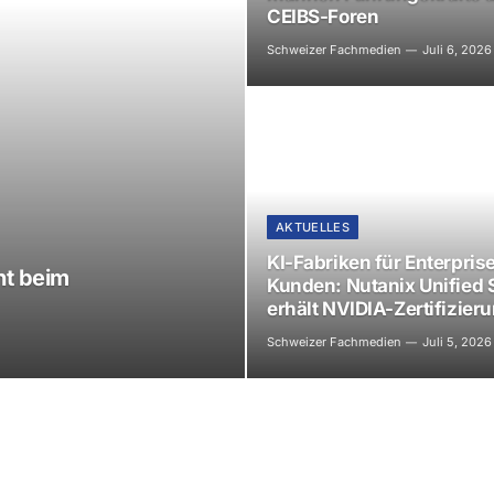
CEIBS-Foren
Schweizer Fachmedien
Juli 6, 2026
AKTUELLES
KI-Fabriken für Enterpris
ht beim
Kunden: Nutanix Unified 
erhält NVIDIA-Zertifizier
Schweizer Fachmedien
Juli 5, 2026