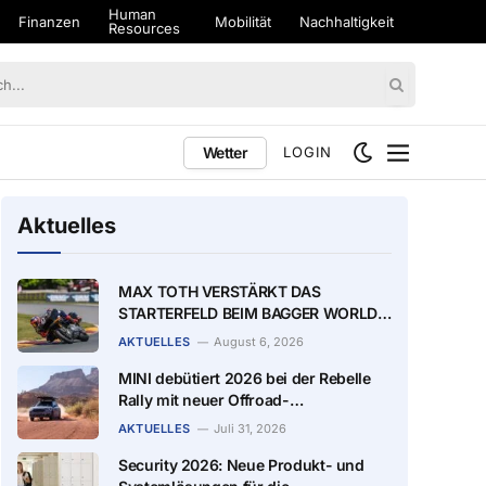
Human
Finanzen
Mobilität
Nachhaltigkeit
Resources
Wetter
LOGIN
Aktuelles
MAX TOTH VERSTÄRKT DAS
STARTERFELD BEIM BAGGER WORLD
CUP IN SILVERSTONE
AKTUELLES
August 6, 2026
MINI debütiert 2026 bei der Rebelle
Rally mit neuer Offroad-
Modellvariante.
AKTUELLES
Juli 31, 2026
Security 2026: Neue Produkt- und