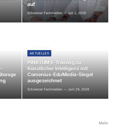
auf
Schweizer Fachmedien
Juli 2, 2026
AKTUELLES
PINKTUM E-Training zu
e-
Künstlicher Intelligenz mit
Storage
Comenius-EduMedia-Siegel
ung
ausgezeichnet
Schweizer Fachmedien
Juni 29, 2026
Mehr