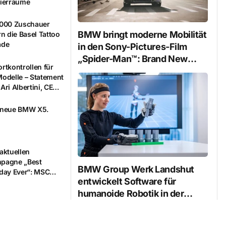
rierräume
’000 Zuschauer
BMW bringt moderne Mobilität
rn die Basel Tattoo
ade
in den Sony-Pictures-Film
„Spider-Man™: Brand New
rtkontrollen für
Day“.
Modelle – Statement
Ari Albertini, CEO
 FTAPI
 neue BMW X5.
aktuellen
pagne „Best
BMW Group Werk Landshut
iday Ever“: MSC
entwickelt Software für
ises möchte seinen
ten diesen Sommer
humanoide Robotik in der
 bestmöglichen
Komponentenfertigung.
ub bieten