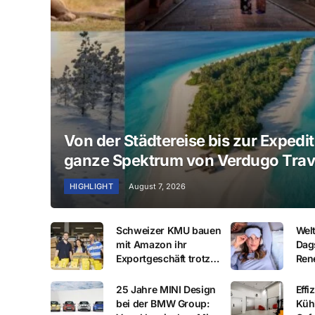
Von der Städtereise bis zur Expedit
ganze Spektrum von Verdugo Trav
HIGHLIGHT
August 7, 2026
Schweizer KMU bauen
Wel
mit Amazon ihr
Dag
Exportgeschäft trotz
Rene
dem anspruchsvollen
Sch
Umfeld weiter aus
Kol
25 Jahre MINI Design
Effi
bei der BMW Group:
Küh