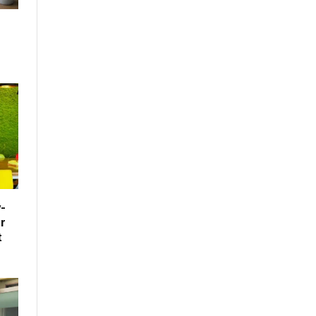
-
r
t