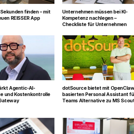
 Sekunden finden – mit
Unternehmen müssen bei KI-
neuen REISSER App
Kompetenz nachlegen –
Checkliste für Unternehmen
ärkt Agentic-AI-
dotSource bietet mit OpenClaw
e und Kostenkontrolle
basierten Personal Assistant fü
 Gateway
Teams Alternative zu MS Scou