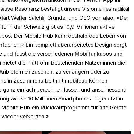
itive Resonanz bestätigt unsere Vision eines radikal
ärt Walter Salchli, Gründer und CEO von alao. «Der
tt. In der Schweiz gibt es 10,9 Millionen aktive
etabos. Der Mobile Hub kann deshalb das Leben von
nfachen.» Ein komplett überarbeitetes Design sorgt
he und fasst die verschiedenen Mobilfunkabos und
 bietet die Plattform bestehenden Nutzer:innen die
 Anbietern einzusehen, zu verlängern oder zu
ms in Zusammenarbeit mit mobileup können
s ganz einfach berechnen lassen und anschliessend
zungsweise 10 Millionen Smartphones ungenutzt in
m Mobile Hub ein Rückkaufprogramm für alte Geräte
 wieder verkaufen.»