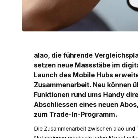
alao, die führende Vergleichsp
setzen neue Massstäbe im digi
Launch des Mobile Hubs erweiter
Zusammenarbeit. Neu können übe
Funktionen rund ums Handy dir
Abschliessen eines neuen Abos, 
zum Trade-In-Programm.
Die Zusammenarbeit zwischen alao und TW
Nutzer:innen wechseln jeden Monat mit d