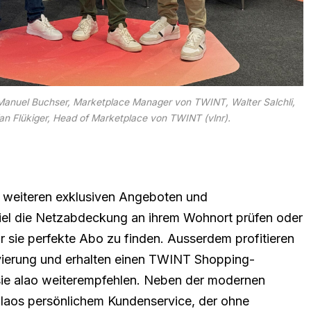
anuel Buchser, Marketplace Manager von TWINT, Walter Salchli,
n Flükiger, Head of Marketplace von TWINT (vlnr).
 weiteren exklusiven Angeboten und
iel die Netzabdeckung an ihrem Wohnort prüfen oder
ür sie perfekte Abo zu finden. Ausserdem profitieren
tivierung und erhalten einen TWINT Shopping-
ie alao weiterempfehlen. Neben der modernen
alaos persönlichem Kundenservice, der ohne