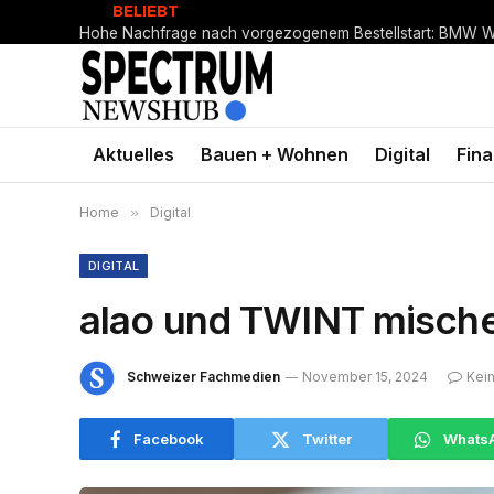
BELIEBT
CMF präsentiert Clip Pro: Open-Ear-Sound im Clip-Design
Aktuelles
Bauen + Wohnen
Digital
Fin
Home
»
Digital
DIGITAL
alao und TWINT mische
Schweizer Fachmedien
November 15, 2024
Kei
Facebook
Twitter
Whats