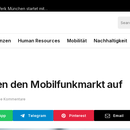
Bauen +
Aktuelles
Digital
Fin
Wohnen
anzen
Human Resources
Mobilität
Nachhaltigkeit
n den Mobilfunkmarkt auf
ne Kommentare
App
Telegram
Pinterest
Email