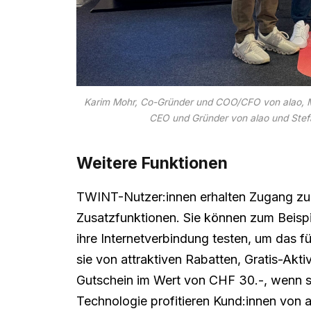
Karim Mohr, Co-Gründer und COO/CFO von alao, M
CEO und Gründer von alao und Stefa
Weitere Funktionen
TWINT-Nutzer:innen erhalten Zugang zu
Zusatzfunktionen. Sie können zum Beisp
ihre Internetverbindung testen, um das f
sie von attraktiven Rabatten, Gratis-Ak
Gutschein im Wert von CHF 30.-, wenn s
Technologie profitieren Kund:innen von 