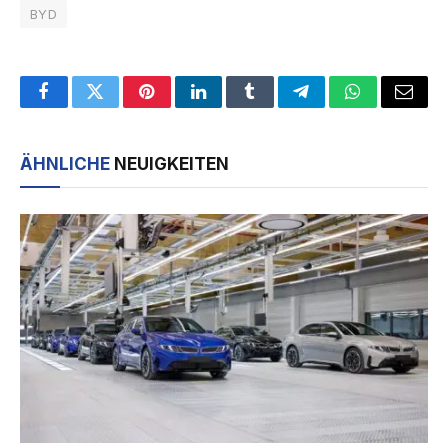
BYD
Facebook
Twitter
Pinterest
LinkedIn
Tumblr
Telegram
WhatsApp
Email
ÄHNLICHE
NEUIGKEITEN