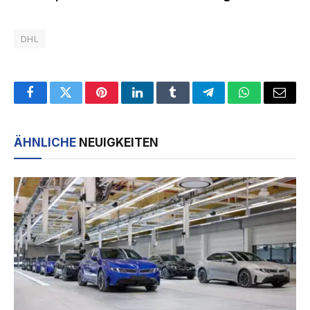
DHL
Facebook
Twitter
Pinterest
LinkedIn
Tumblr
Telegram
WhatsApp
Email
ÄHNLICHE
NEUIGKEITEN