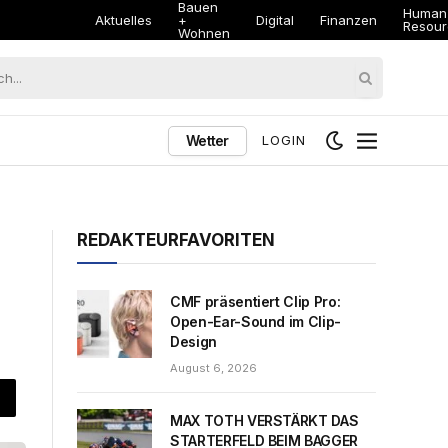
Bauen
Human
Aktuelles
+
Digital
Finanzen
Resour
Wohnen
Wetter
LOGIN
REDAKTEURFAVORITEN
CMF präsentiert Clip Pro:
Open-Ear-Sound im Clip-
Design
August 6, 2026
MAX TOTH VERSTÄRKT DAS
STARTERFELD BEIM BAGGER