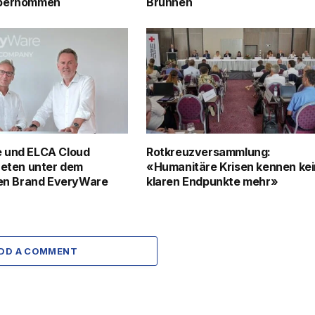
übernommen
Brunnen
 und ELCA Cloud
Rotkreuzversammlung:
reten unter dem
«Humanitäre Krisen kennen ke
hen Brand EveryWare
klaren Endpunkte mehr»
DD A COMMENT