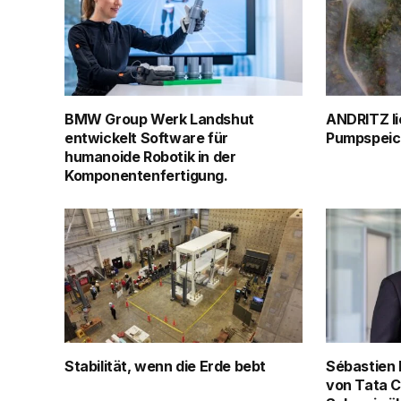
BMW Group Werk Landshut
ANDRITZ li
entwickelt Software für
Pumpspeich
humanoide Robotik in der
Komponentenfertigung.
Stabilität, wenn die Erde bebt
Sébastien 
von Tata C