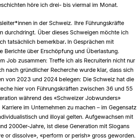
schichten höre ich drei- bis viermal im Monat.
eiter*innen in der Schweiz. Ihre Führungskräfte
nen durchdringt. Über dieses Schweigen möchte ich
ch tatsächlich bemerkbar
.
In Gesprächen mit
e Berichte über Erschöpfung und Überlastung.
m Job zusammen: Treffe ich als Recruiterin nicht nur
h nach gründlicher Recherche wurde klar, dass sich
ien von 2023 und 2024 belegen: Die Schweiz hat die
reche hier von Führungskräften zwischen 36 und 55
neration während des «Schweizer Jobwunders»
t, Karriere im Unternehmen zu machen – im Gegensatz
ividualistisch und illoyal gelten.
Aufgewachsen mit
d 2000er-Jahre, ist diese Generation mit Slogans
ve or dissolve», «perform or perish» gross geworden.