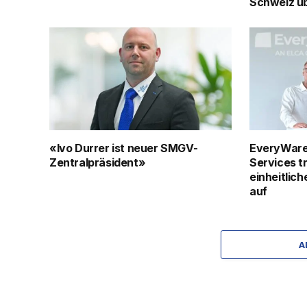
Schweiz 
«Ivo Durrer ist neuer SMGV-
EveryWare
Zentralpräsident»
Services t
einheitlic
auf
A