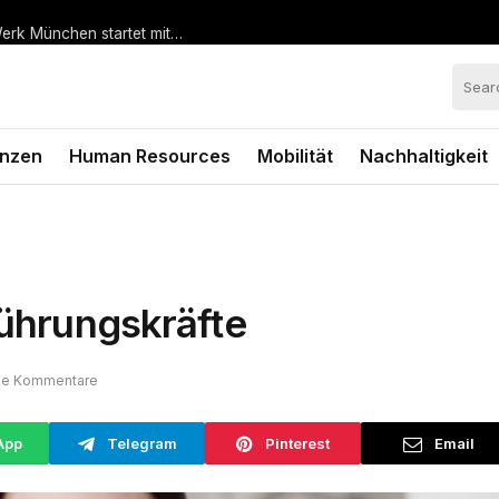
Hohe Nachfrage nach vorgezogenem Bestellstart: BMW Werk München startet mit steiler Anlaufkurve die Serienproduktion des BMW i3*
anzen
Human Resources
Mobilität
Nachhaltigkeit
Führungskräfte
ne Kommentare
App
Telegram
Pinterest
Email