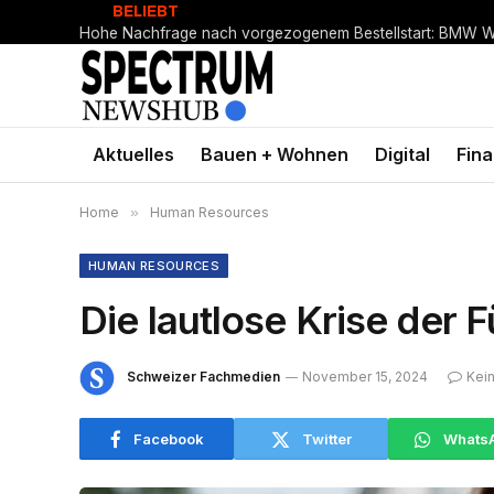
BELIEBT
Aktuelles
Bauen + Wohnen
Digital
Fin
Home
»
Human Resources
HUMAN RESOURCES
Die lautlose Krise der 
Schweizer Fachmedien
November 15, 2024
Kei
Facebook
Twitter
Whats