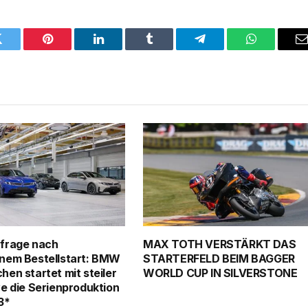
Twitter
Pinterest
LinkedIn
Tumblr
Telegram
WhatsApp
E
frage nach
MAX TOTH VERSTÄRKT DAS
nem Bestellstart: BMW
STARTERFELD BEIM BAGGER
en startet mit steiler
WORLD CUP IN SILVERSTONE
e die Serienproduktion
3*