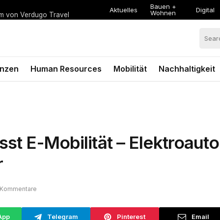
Bauen +
Aktuelles
Digital
Wohnen
um von Verdugo Travel
anzen
Human Resources
Mobilität
Nachhaltigkeit
sst E-Mobilität – Elektroaut
r
 Kommentare
App
Telegram
Pinterest
Email