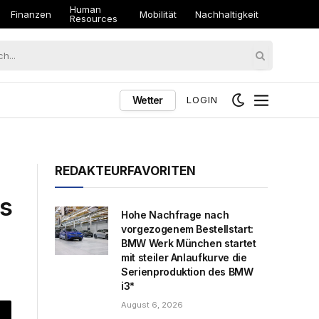
Human
Finanzen
Mobilität
Nachhaltigkeit
Resources
Wetter
LOGIN
REDAKTEURFAVORITEN
os
Hohe Nachfrage nach
vorgezogenem Bestellstart:
BMW Werk München startet
mit steiler Anlaufkurve die
Serienproduktion des BMW
i3*
August 6, 2026