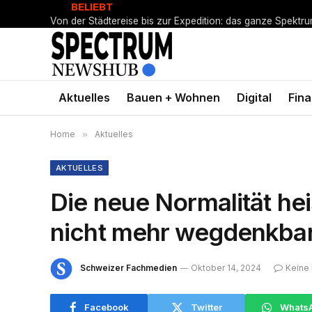
BELIEBT
Von der Städtereise bis zur Expedition: das ganze Spektr
Aktuelles
Bauen + Wohnen
Digital
Fin
Home
»
Aktuelles
AKTUELLES
Die neue Normalität hei
nicht mehr wegdenkba
Schweizer Fachmedien
Oktober 14, 2024
Keine
Facebook
Twitter
Whats