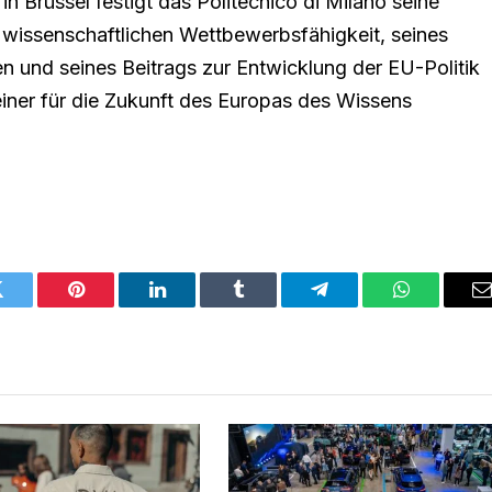
n Brüssel festigt das Politecnico di Milano seine
er wissenschaftlichen Wettbewerbsfähigkeit, seines
en und seines Beitrags zur Entwicklung der EU-Politik
einer für die Zukunft des Europas des Wissens
Twitter
Pinterest
LinkedIn
Tumblr
Telegram
WhatsApp
E