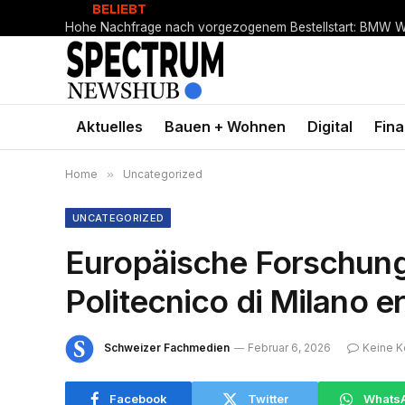
BELIEBT
Aktuelles
Bauen + Wohnen
Digital
Fin
Home
»
Uncategorized
UNCATEGORIZED
Europäische Forschung
Politecnico di Milano er
Schweizer Fachmedien
Februar 6, 2026
Keine 
Facebook
Twitter
Whats