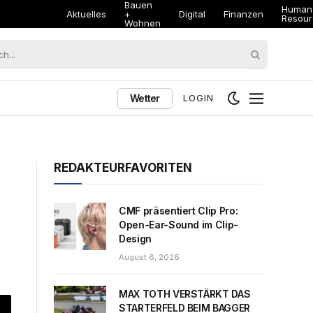
Bauen
Human
Aktuelles
+
Digital
Finanzen
Resour
Wohnen
Wetter
LOGIN
REDAKTEURFAVORITEN
CMF präsentiert Clip Pro:
Open-Ear-Sound im Clip-
Design
August 6, 2026
MAX TOTH VERSTÄRKT DAS
STARTERFELD BEIM BAGGER