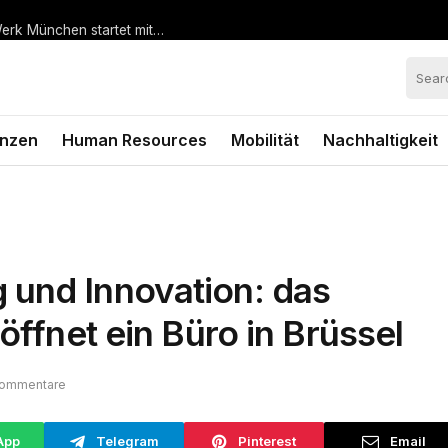
Hohe Nachfrage nach vorgezogenem Bestellstart: BMW Werk München startet mit steiler Anlaufkurve die Serienproduktion des BMW i3*
anzen
Human Resources
Mobilität
Nachhaltigkeit
 und Innovation: das
öffnet ein Büro in Brüssel
Kommentare
App
Telegram
Pinterest
Email