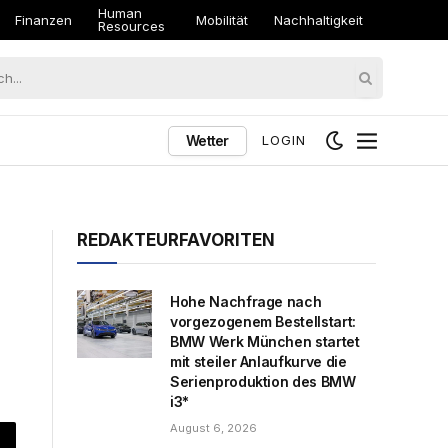
Human
Finanzen
Mobilität
Nachhaltigkeit
Resources
Wetter
LOGIN
REDAKTEURFAVORITEN
Hohe Nachfrage nach
vorgezogenem Bestellstart:
BMW Werk München startet
mit steiler Anlaufkurve die
Serienproduktion des BMW
i3*
August 6, 2026