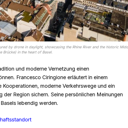
ured by drone in daylight, showcasing the Rhine River and the historic Midd
re Brücke) in the heart of Basel.
Tradition und moderne Vernetzung einen
önnen. Francesco Ciringione erläutert in einem
ale Kooperationen, moderne Verkehrswege und ein
g der Region sichern. Seine persönlichen Meinungen
 Basels lebendig werden.
haftsstandort