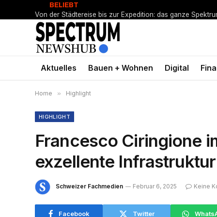
BELIEBT
Von der Städtereise bis zur Expedition: das ganze Spektr
Aktuelles
Bauen + Wohnen
Digital
Fin
Home
»
Highlight
HIGHLIGHT
Francesco Ciringione i
exzellente Infrastruktur 
Schweizer Fachmedien
Februar 6, 2025
Keine 
Facebook
Twitter
Whats