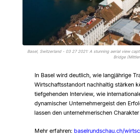
Basel, Switzerland - 03 27 2021: A stunning aerial view capt
Bridge (Mittle
In Basel wird deutlich, wie langjährige 
Wirtschaftsstandort nachhaltig stärken k
tiefgehenden Interview, wie internation
dynamischer Unternehmergeist den Erfol
lassen den unternehmerischen Charakter
Mehr erfahren:
baselrundschau.ch/wirtsc