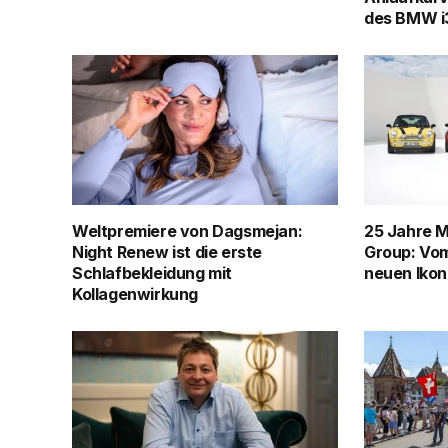
des BMW i
Weltpremiere von Dagsmejan:
25 Jahre M
Night Renew ist die erste
Group: Vom
Schlafbekleidung mit
neuen Iko
Kollagenwirkung