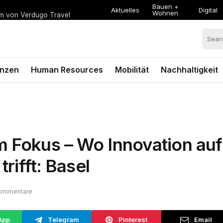
Bauen +
Aktuelles
Digital
Wohnen
um von Verdugo Travel
anzen
Human Resources
Mobilität
Nachhaltigkeit
m Fokus – Wo Innovation auf
trifft: Basel
Kommentare
App
Telegram
Pinterest
Email