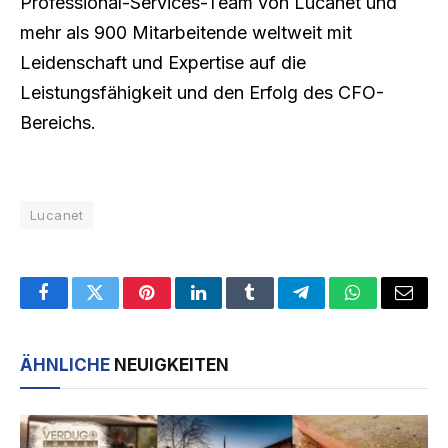
Professional-Services-Team von Lucanet und
mehr als 900 Mitarbeitende weltweit mit
Leidenschaft und Expertise auf die
Leistungsfähigkeit und den Erfolg des CFO-
Bereichs.
Lucanet
Facebook
Twitter
Pinterest
LinkedIn
Tumblr
Telegram
WhatsApp
Email
ÄHNLICHE
NEUIGKEITEN