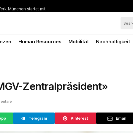
Hohe Nachfrage nach vorgezogenem Bestellstart: BMW Werk München startet mit steiler Anlaufkurve die Serienproduktion des BMW i3*
anzen
Human Resources
Mobilität
Nachhaltigkeit
SMGV-Zentralpräsident»
entare
App
Telegram
Pinterest
Email