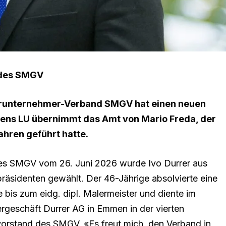
t des SMGV
erunternehmer-Verband SMGV hat einen neuen
riens LU übernimmt das Amt von Mario Freda, der
hren geführt hatte.
es SMGV vom 26. Juni 2026 wurde Ivo Durrer aus
räsidenten gewählt. Der 46-Jährige absolvierte eine
bis zum eidg. dipl. Malermeister und diente im
ergeschäft Durrer AG in Emmen in der vierten
vorstand des SMGV. «Es freut mich, den Verband in