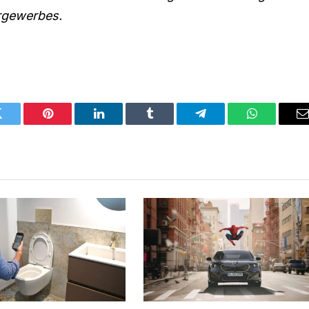
rgewerbes.
Twitter
Pinterest
LinkedIn
Tumblr
Telegram
WhatsApp
E