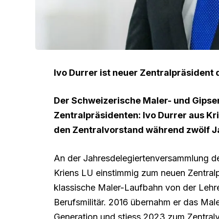
Ivo Durrer ist neuer Zentralpräsiden
Der Schweizerische Maler- und Gips
Zentralpräsidenten: Ivo Durrer aus K
den Zentralvorstand während zwölf Ja
An der Jahresdelegiertenversammlung d
Kriens LU einstimmig zum neuen Zentralp
klassische Maler-Laufbahn von der Lehre 
Berufsmilitär. 2016 übernahm er das Mal
Generation und stiess 2023 zum Zentral