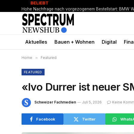
BELIEBT
Aktuelles
Bauen + Wohnen
Digital
Fin
Home
»
Featured
FEATURED
«Ivo Durrer ist neuer 
Schweizer Fachmedien
Juli 5, 2026
Keine Komm
Facebook
Twitter
Whats