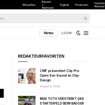
Bauen
Human
Aktuelles
+
Digital
Finanzen
Resour
Wohnen
Wetter
LOGIN
REDAKTEURFAVORITEN
CMF präsentiert Clip Pro:
Open-Ear-Sound im Clip-
Design
August 6, 2026
MAX TOTH VERSTÄRKT DAS
STARTERFELD BEIM BAGGER