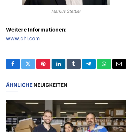
Markus Stettler
Weitere Informationen:
www.dhl.com
Facebook
Twitter
Pinterest
LinkedIn
Tumblr
Telegram
WhatsApp
Email
ÄHNLICHE
NEUIGKEITEN