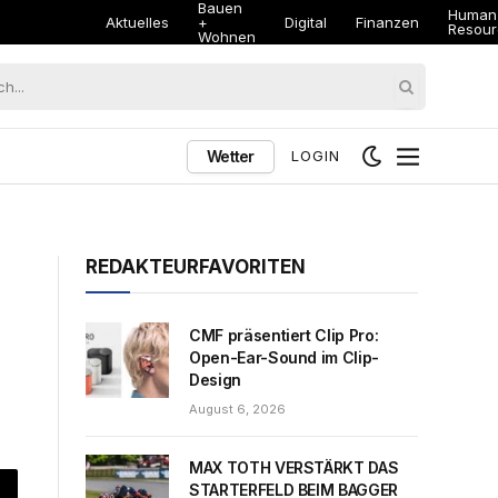
Bauen
Human
Aktuelles
+
Digital
Finanzen
Resour
Wohnen
Wetter
LOGIN
REDAKTEURFAVORITEN
CMF präsentiert Clip Pro:
Open-Ear-Sound im Clip-
Design
August 6, 2026
MAX TOTH VERSTÄRKT DAS
STARTERFELD BEIM BAGGER