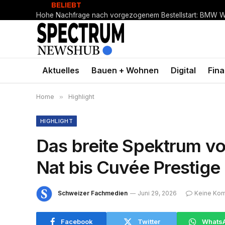
BELIEBT
Aktuelles
Bauen + Wohnen
Digital
Fin
Home
»
Highlight
HIGHLIGHT
Das breite Spektrum vo
Nat bis Cuvée Prestige 
Schweizer Fachmedien
Juni 29, 2026
Keine Ko
Facebook
Twitter
Whats