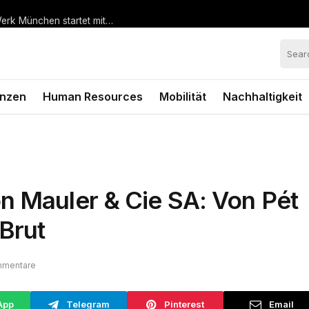
Hohe Nachfrage nach vorgezogenem Bestellstart: BMW Werk München startet mit steiler Anlaufkurve die Serienproduktion des BMW i3*
anzen
Human Resources
Mobilität
Nachhaltigkeit
n Mauler & Cie SA: Von Pét
Brut
mmentare
App
Telegram
Pinterest
Email