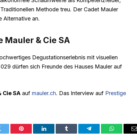
 alkoholfreie Schaumweine als Kompetenzfelder,
 Traditionellen Methode treu. Der Cadet Mauler
e Alternative an.
e Mauler & Cie SA
hochwertiges Degustationserlebnis mit visuellen
2029 dürfen sich Freunde des Hauses Mauler auf
& Cie SA
auf
mauler.ch
. Das Interview auf
Prestige
Twitter
Pinterest
LinkedIn
Tumblr
Telegram
WhatsApp
E