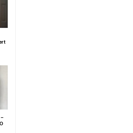
ert
 –
EO