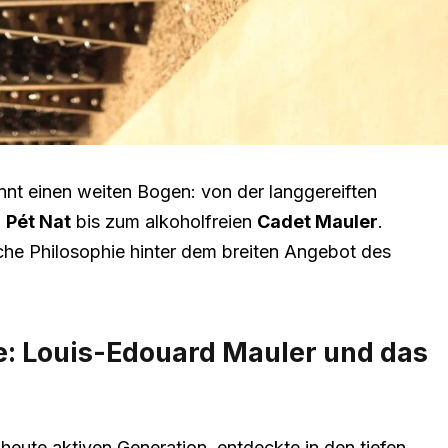
nt einen weiten Bogen: von der langgereiften
n
Pét Nat
bis zum alkoholfreien
Cadet Mauler
.
che Philosophie hinter dem breiten Angebot des
: Louis-Edouard Mauler und das
eute aktiven Generation, entdeckte in den tiefen,