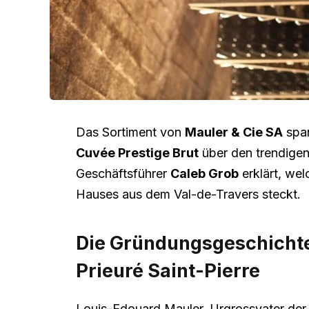
Das Sortiment von
Mauler & Cie SA
span
Cuvée Prestige Brut
über den trendige
Geschäftsführer
Caleb Grob
erklärt, wel
Hauses aus dem Val-de-Travers steckt.
Die Gründungsgeschichte
Prieuré Saint-Pierre
Louis-Edouard Mauler, Urgrossvater der h