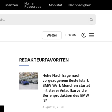
Human
Finanzen
Mobilität
Nachhaltigkeit
Resources
Wetter
LOGIN
REDAKTEURFAVORITEN
Hohe Nachfrage nach
vorgezogenem Bestellstart:
BMW Werk München startet
mit steiler Anlaufkurve die
Serienproduktion des BMW
i3*
August 6, 2026