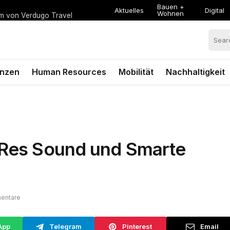
Bauen +
Aktuelles
Digital
Wohnen
um von Verdugo Travel
anzen
Human Resources
Mobilität
Nachhaltigkeit
h-Res Sound und Smarte
entare
App
Telegram
Pinterest
Email