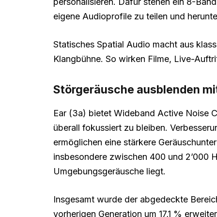
personalisieren. Dafür stehen ein 8-Band
eigene Audioprofile zu teilen und herunt
Statisches Spatial Audio macht aus klas
Klangbühne. So wirken Filme, Live-Auftrit
Störgeräusche ausblenden mit
Ear (3a) bietet Wideband Active Noise Ca
überall fokussiert zu bleiben. Verbess
ermöglichen eine stärkere Geräuschunter
insbesondere zwischen 400 und 2’000 Hz, 
Umgebungsgeräusche liegt.
Insgesamt wurde der abgedeckte Bereic
vorherigen Generation um 17,1 % erwei