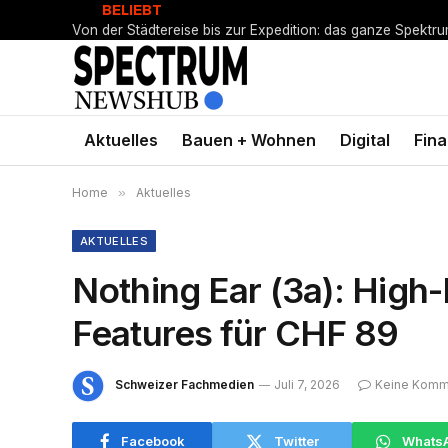
BELIEBT
Von der Städtereise bis zur Expedition: das ganze Spektr
Aktuelles
Bauen + Wohnen
Digital
Fin
Home
»
Aktuelles
AKTUELLES
Nothing Ear (3a): Hig
Features für CHF 89
Schweizer Fachmedien
Juli 7, 2026
Keine Komm
Facebook
Twitter
Whats