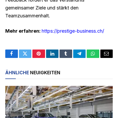
gemeinsamer Ziele und stärkt den
Teamzusammenhalt.
Mehr erfahren:
https://prestige-business.ch/
Facebook
Twitter
Pinterest
LinkedIn
Tumblr
Telegram
WhatsApp
Email
ÄHNLICHE
NEUIGKEITEN