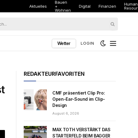
Bauen
Human
Aktuelles
+
Digital
Finanzen
Resour
Wohnen
Wetter
LOGIN
REDAKTEURFAVORITEN
t
CMF präsentiert Clip Pro:
Open-Ear-Sound im Clip-
Design
August 6, 2026
MAX TOTH VERSTÄRKT DAS
STARTERFELD BEIM BAGGER