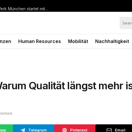
Hohe Nachfrage nach vorgezogenem Bestellstart: BMW Werk München startet mit steiler Anlaufkurve die Serienproduktion des BMW i3*
anzen
Human Resources
Mobilität
Nachhaltigkeit
rum Qualität längst mehr is
entare
App
Telegram
Pinterest
Email