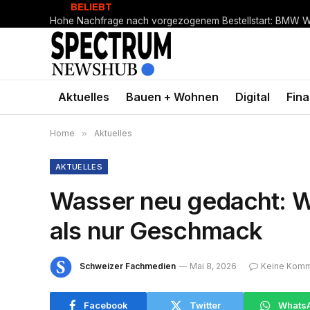
BELIEBT
Aktuelles
Bauen + Wohnen
Digital
Fin
Home
»
Aktuelles
AKTUELLES
Wasser neu gedacht: Wa
als nur Geschmack
Schweizer Fachmedien
Mai 8, 2026
Keine Komm
Facebook
Twitter
Whats