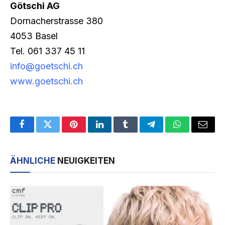
Götschi AG
Dornacherstrasse 380
4053 Basel
Tel. 061 337 45 11
info@goetschi.ch
www.goetschi.ch
Facebook
Twitter
Pinterest
LinkedIn
Tumblr
Telegram
WhatsApp
Email
ÄHNLICHE
NEUIGKEITEN