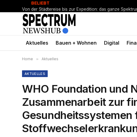
BELIEBT
Von der Städtereise bis zur Expedition: das ganze Spektr
Aktuelles
Bauen + Wohnen
Digital
Fin
Home
»
Aktuelles
AKTUELLES
WHO Foundation und N
Zusammenarbeit zur fin
Gesundheitssystemen f
Stoffwechselerkranku