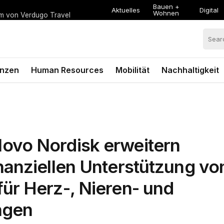
Bauen +
Aktuelles
Digital
Wohnen
um von Verdugo Travel
anzen
Human Resources
Mobilität
Nachhaltigkeit
ovo Nordisk erweitern
anziellen Unterstützung vo
ür Herz-, Nieren- und
ngen