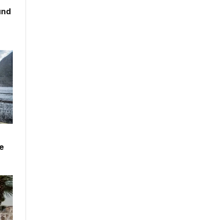
und
e