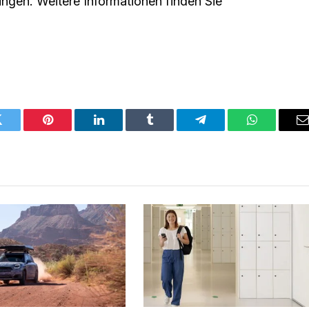
ingen. Weitere Informationen finden Sie
Twitter
Pinterest
LinkedIn
Tumblr
Telegram
WhatsApp
E