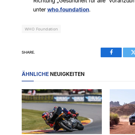
Richtung „Gesundheit für alle“ voranzubr
unter
who.foundation
.
WHO Foundation
SHARE.
Facebook
ÄHNLICHE
NEUIGKEITEN