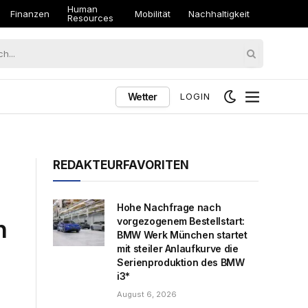
Human
Finanzen
Mobilität
Nachhaltigkeit
Resources
Wetter
LOGIN
REDAKTEURFAVORITEN
Hohe Nachfrage nach
n
vorgezogenem Bestellstart:
BMW Werk München startet
mit steiler Anlaufkurve die
Serienproduktion des BMW
i3*
August 6, 2026