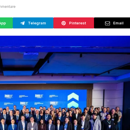
mmentare
App
Telegram
Pinterest
Email