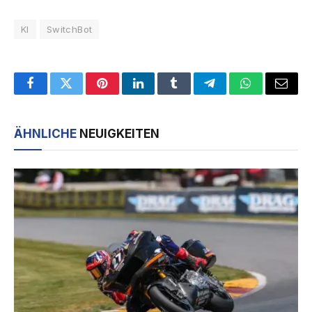
KI
SwitchBot
Facebook
Twitter
Pinterest
LinkedIn
Tumblr
Telegram
WhatsApp
Email
ÄHNLICHE
NEUIGKEITEN