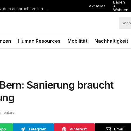
Bauen
Aktuelles
+
Schweizer KMU bauen mit Amazon ihr Exportgeschäft trotz dem anspruchsvollen Umfeld weiter aus
Wohnen
anzen
Human Resources
Mobilität
Nachhaltigkeit
ern: Sanierung braucht
ung
mmentare
App
Telegram
Pinterest
Email