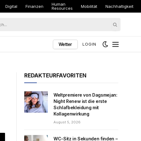
Human
Digital
Finanzen
Mobilität
Nachhaltigkeit
Resources
Wetter
LOGIN
REDAKTEURFAVORITEN
Weltpremiere von Dagsmejan:
Night Renew ist die erste
Schlafbekleidung mit
Kollagenwirkung
August 5, 2026
WC-Sitz in Sekunden finden –