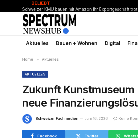
BELIEBT
Aktuelles
Bauen + Wohnen
Digital
Fin
Home
»
Aktuelles
AKTUELLES
Zukunft Kunstmuseum B
neue Finanzierungslös
Schweizer Fachmedien
Juni 16, 2026
Keine Ko
Facebook
Twitter
Whats