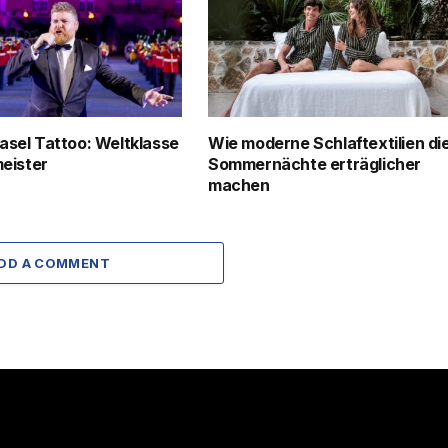
asel Tattoo: Weltklasse
Wie moderne Schlaftextilien di
meister
Sommernächte erträglicher
machen
DD A COMMENT