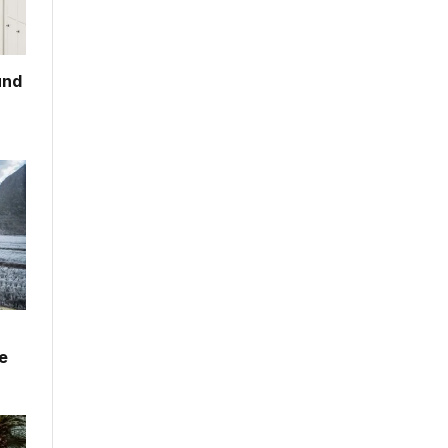
und
e