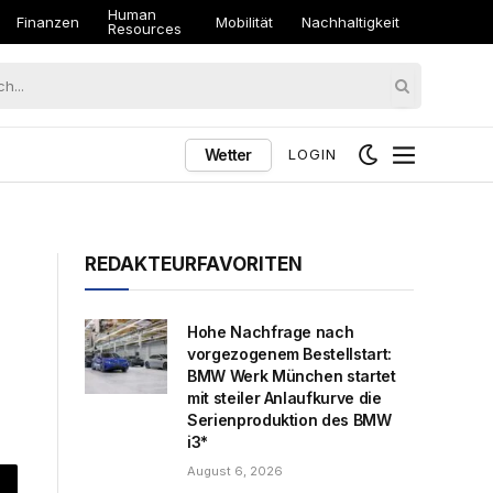
Human
Finanzen
Mobilität
Nachhaltigkeit
Resources
Wetter
LOGIN
REDAKTEURFAVORITEN
Hohe Nachfrage nach
vorgezogenem Bestellstart:
BMW Werk München startet
mit steiler Anlaufkurve die
Serienproduktion des BMW
i3*
August 6, 2026