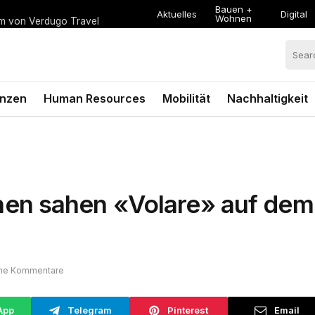
Bauen +
Aktuelles
Digital
Wohnen
um von Verdugo Travel
anzen
Human Resources
Mobilität
Nachhaltigkeit
en sahen «Volare» auf dem
ne Kommentare
App
Telegram
Pinterest
Email