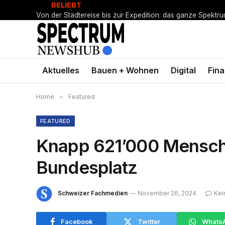
BELIEBT
Von der Städtereise bis zur Expedition: das ganze Spektr
Aktuelles
Bauen + Wohnen
Digital
Fin
Home
»
Featured
FEATURED
Knapp 621’000 Mensch
Bundesplatz
Schweizer Fachmedien
November 26, 2024
Kei
Facebook
Twitter
Whats